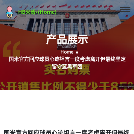
产品展示
Home
国米官方回应球员心迹坦言一度考虑离开但最终坚定
留守蓝黑军团
国米官方回应球员心迹坦言一度考虑离开但最终