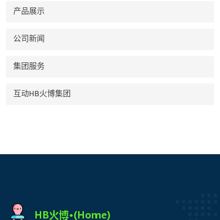
产品展示
公司新闻
集团服务
互动HB火博集团