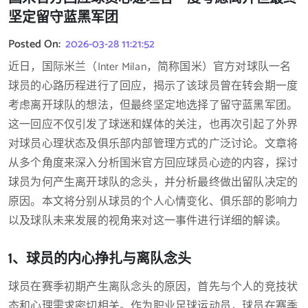
坚定留守蓝黑军团
Posted On:
2026-03-28 11:21:52
近日，国际米兰（Inter Milan，简称国米）官方对球队一名
球员的心路历程进行了回应，揭示了该球员曾在转会期一度
考虑离开球队的想法，但最终坚定地选择了留守蓝黑军团。
这一回应不仅引发了球迷和媒体的关注，也再次引起了外界
对球员心理状态及俱乐部内部管理方式的广泛讨论。文章将
从多个角度来深入分析国米官方回应球员心迹的内容，探讨
球员为何产生离开球队的念头，并分析最终做出留队决定的
原因。本文将分别从球员的个人心情变化、俱乐部的影响力
以及球队未来发展的视角来对这一事件进行详细的解读。
1、球员的内心挣扎与离队念头
球员在赛季初期产生离队念头的原因，首先与个人的竞技状
态和心理需求密切相关。作为职业足球运动员，球员在赛季