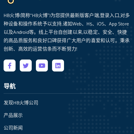
HB火博(简称“HB火博”)为您提供最新版客户端,登录入口,对多
种设备和操作系统予以支持,诸如Web、H5、iOS、App Store
以及Android等。线上平台自创建以来,以稳定、安全、快捷
的高品质服务和良好口碑获得广大用户的喜爱和认可。秉承
创新、高效的运营信条而不断努力!
导航
发现HB火博公司
产品展示
公司新闻