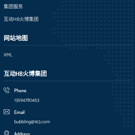
集团服务
互动HB火博集团
网站地图
XML
互动HB火博集团
Phone
13594780453
Email
bubbling@163.com
Address