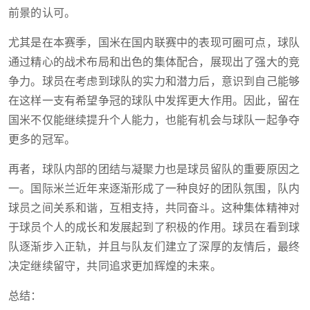
前景的认可。
尤其是在本赛季，国米在国内联赛中的表现可圈可点，球队
通过精心的战术布局和出色的集体配合，展现出了强大的竞
争力。球员在考虑到球队的实力和潜力后，意识到自己能够
在这样一支有希望争冠的球队中发挥更大作用。因此，留在
国米不仅能继续提升个人能力，也能有机会与球队一起争夺
更多的冠军。
再者，球队内部的团结与凝聚力也是球员留队的重要原因之
一。国际米兰近年来逐渐形成了一种良好的团队氛围，队内
球员之间关系和谐，互相支持，共同奋斗。这种集体精神对
于球员个人的成长和发展起到了积极的作用。球员在看到球
队逐渐步入正轨，并且与队友们建立了深厚的友情后，最终
决定继续留守，共同追求更加辉煌的未来。
总结：