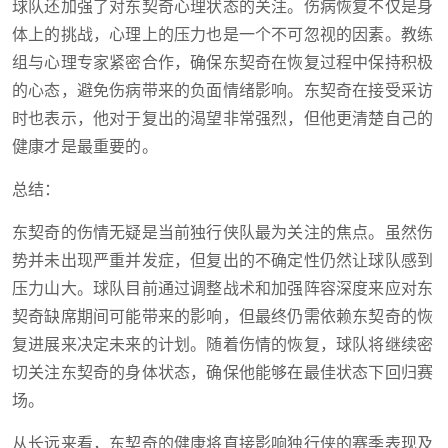
球队还加强了对东契奇心理状态的关注。伤病恢复不仅是身
体上的挑战，心理上的压力也是一个不可忽视的因素。教练
组与心理专家紧密合作，确保东契奇在恢复过程中保持积极
的心态，避免伤病带来的负面情绪影响。东契奇在接受采访
时也表示，他对于复出的渴望非常强烈，但他更清楚自己的
健康才是最重要的。
总结：
东契奇的伤情无疑是当前独行侠队最为关注的焦点。虽然伤
势并未出现严重并发症，但复出的不确定性仍然让球队感到
压力山大。球队目前通过调整战术和加强阵容深度来应对东
契奇缺席期间可能带来的影响，但最终仍需依赖东契奇的恢
复进展来决定未来的计划。随着伤情的恢复，球队将继续密
切关注东契奇的身体状态，确保他能够在最佳状态下回归赛
场。
从长远来看，东契奇的健康将直接影响独行侠的赛季表现及