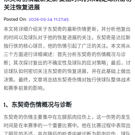
关注恢复进展
Posted On:
2026-05-24 11:27:45
本文将详细介绍关于东契奇的最新伤情更新，并分析他复出
的时间以及球队对于他的恢复进展的关注。东契奇是达拉斯
独行侠的核心球员，他的伤情引起了广泛的关注。本文将从
三个方面进行详细阐述：首先分析东契奇的伤情概况与诊
断；其次探讨复出的不确定性及球队的应对策略；最后，讨
论球队如何密切关注东契奇的恢复进展，并在此基础上做出
决策。最终，文章将总结东契奇伤情对独行侠球队整体战术
和赛季前景的影响。
1、东契奇伤情概况与诊断
东契奇的伤情主要集中在左腿肌肉拉伤上，这一伤势的发生
时间是在本赛季的一个重要比赛中。他在比赛过程中表现出
了明显的不适，并在随后的检查中被诊断为肌肉拉伤，球队