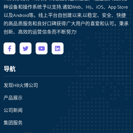
种设备和操作系统予以支持,诸如Web、H5、iOS、App Store
以及Android等。线上平台自创建以来,以稳定、安全、快捷
的高品质服务和良好口碑获得广大用户的喜爱和认可。秉承
创新、高效的运营信条而不断努力!
导航
发现HB火博公司
产品展示
公司新闻
集团服务