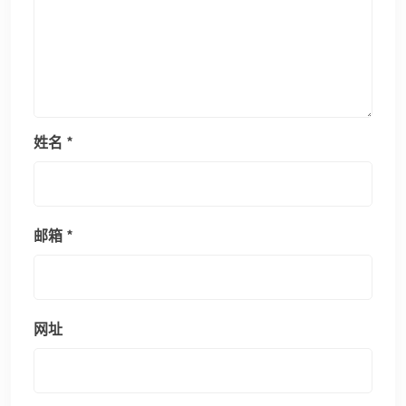
姓名
*
邮箱
*
网址