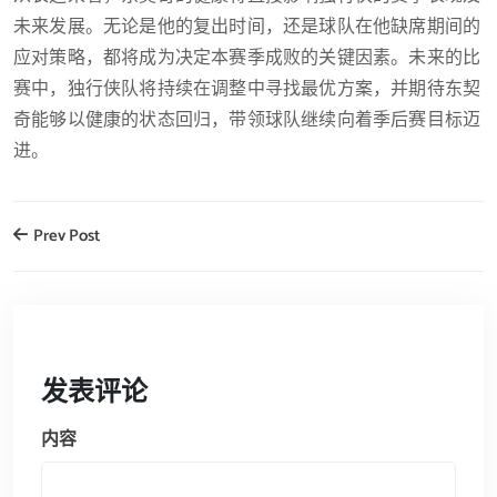
未来发展。无论是他的复出时间，还是球队在他缺席期间的
应对策略，都将成为决定本赛季成败的关键因素。未来的比
赛中，独行侠队将持续在调整中寻找最优方案，并期待东契
奇能够以健康的状态回归，带领球队继续向着季后赛目标迈
进。
Prev Post
发表评论
内容