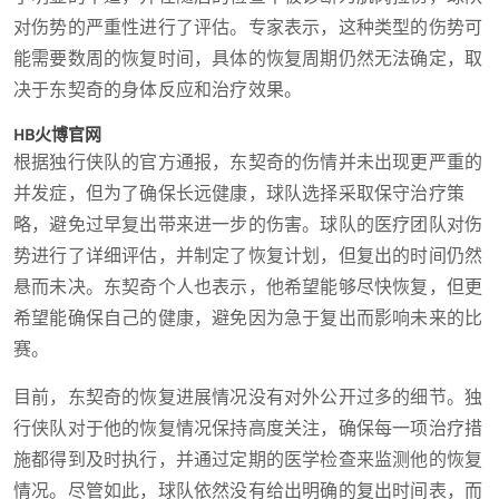
对伤势的严重性进行了评估。专家表示，这种类型的伤势可
能需要数周的恢复时间，具体的恢复周期仍然无法确定，取
决于东契奇的身体反应和治疗效果。
HB火博官网
根据独行侠队的官方通报，东契奇的伤情并未出现更严重的
并发症，但为了确保长远健康，球队选择采取保守治疗策
略，避免过早复出带来进一步的伤害。球队的医疗团队对伤
势进行了详细评估，并制定了恢复计划，但复出的时间仍然
悬而未决。东契奇个人也表示，他希望能够尽快恢复，但更
希望能确保自己的健康，避免因为急于复出而影响未来的比
赛。
目前，东契奇的恢复进展情况没有对外公开过多的细节。独
行侠队对于他的恢复情况保持高度关注，确保每一项治疗措
施都得到及时执行，并通过定期的医学检查来监测他的恢复
情况。尽管如此，球队依然没有给出明确的复出时间表，而