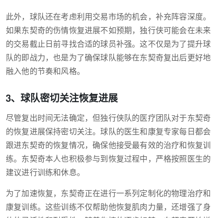
此外，球队还在考虑利用交易市场的机会，补充阵容深度。
如果东契奇的伤情恢复进展不如预期，独行侠可能会在未来
的交易截止日前寻找合适的球员补强。这不仅是为了提升球
队的即战力，也是为了确保球队能够在东契奇复出后更好地
融入他的节奏和风格。
3、球队密切关注恢复进展
尽管复出时间无法确定，但独行侠队的医疗团队对于东契奇
的恢复进展保持密切关注。球队的医生和康复专家每日都会
跟进东契奇的恢复情况，确保他接受最有效的治疗和恢复训
练。东契奇本人也积极参与到恢复过程中，严格按照医生的
建议进行训练和休息。
为了加速恢复，东契奇正在进行一系列定制化的物理治疗和
康复训练。这些训练不仅帮助他恢复肌肉力量，还增强了身