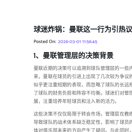
球迷炸锅：曼联这一行为引热
Posted On:
2026-03-01 11:56:45
1、曼联管理层的决策背景
曼联近期的决策可以追溯到球队管理层的一些
来，曼联在球员的引进上出现了几次较为争议
似乎更注重短期的表现，而忽略了球队的长远
了球队的财务负担和阵容不均衡。球迷们对管
展，注重培养年轻球员和注入新的活力。
这些决策不仅仅局限于转会市场，管理层在教
导致球队的战术体系缺乏稳定性，影响了球员
体对俱乐部未来的方向产生了疑问。与此同时