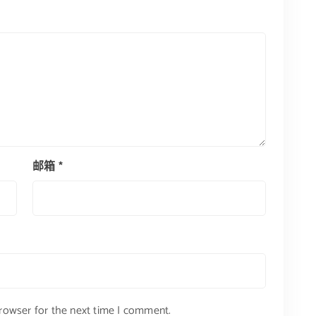
邮箱
*
browser for the next time I comment.