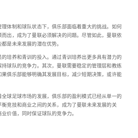
管理体制和球队状态下，俱乐部面临着重大的挑战。如何
颖而出，成为了曼联必须解决的问题。尽管如此，曼联依
些都是未来发展的潜在优势。
员的培养和青训的投入。通过青训培养出更多具有潜力的
保持球队的竞争力。其次，曼联需要稳定的管理层和教练
如果俱乐部能够明确其发展目标，减少短期决策，或许能
着全球足球市场的发展，俱乐部的盈利模式已经从单一的
平衡竞技和商业之间的关系，成为了曼联未来发展的关
商业价值，同时保证球队的竞争力。