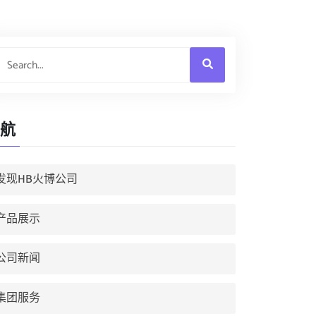
航
发现HB火博公司
产品展示
公司新闻
集团服务