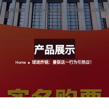
网站首页
发现HB火博公司
产品展示
公司新闻
产品展示
Home
球迷炸锅：曼联这一行为引热议！