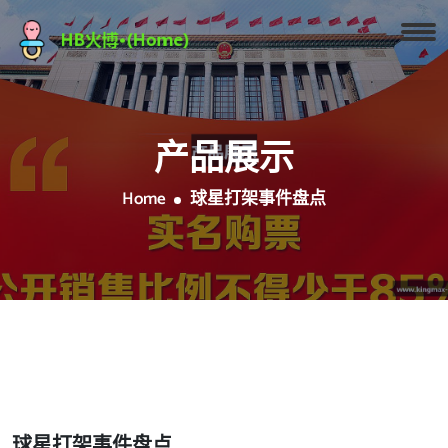
产品展示
Home
球星打架事件盘点
球星打架事件盘点