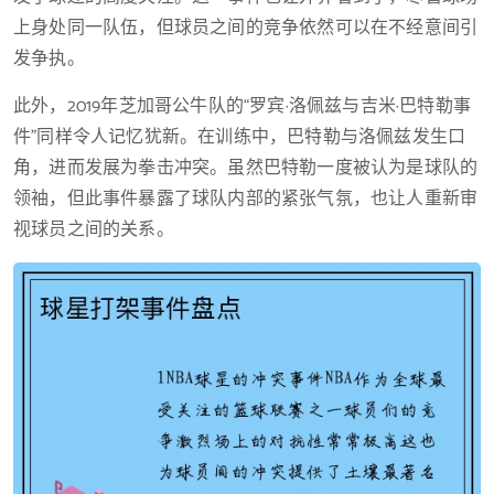
上身处同一队伍，但球员之间的竞争依然可以在不经意间引
发争执。
此外，2019年芝加哥公牛队的“罗宾·洛佩兹与吉米·巴特勒事
件”同样令人记忆犹新。在训练中，巴特勒与洛佩兹发生口
角，进而发展为拳击冲突。虽然巴特勒一度被认为是球队的
领袖，但此事件暴露了球队内部的紧张气氛，也让人重新审
视球员之间的关系。