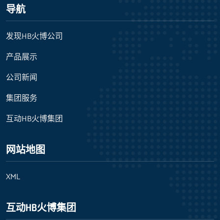
导航
发现HB火博公司
产品展示
公司新闻
集团服务
互动HB火博集团
网站地图
XML
互动HB火博集团