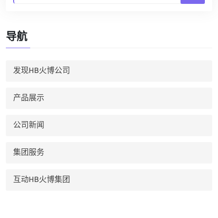
导航
发现HB火博公司
产品展示
公司新闻
集团服务
互动HB火博集团