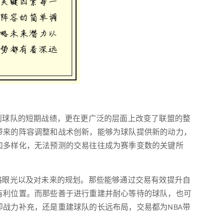
别球队的短期战绩，更在更广泛的层面上改变了联盟的整
带来的阵容调整和战术创新，能够为球队提供新的动力，
加多样化，无法预测的交易往往成为赛季变数的关键所
略眼光以及对未来的规划。那些能够通过交易有效提升自
有利位置。而那些善于进行重建并耐心等待的球队，也可
战力补充，还是重建球队的长远布局，交易都为NBA带