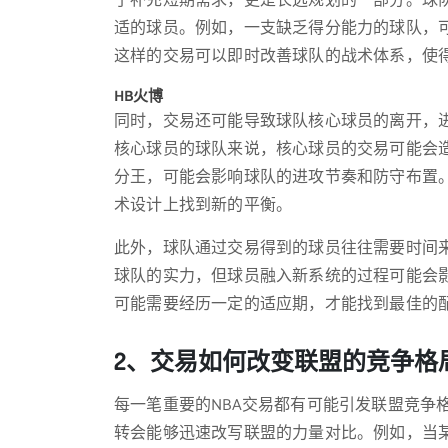
了补充短期需求，更是长远规划的一部分。球
适的球员。例如，一支缺乏得分能力的球队，
这样的交易可以即时改善球队的战术体系，使
HB火博
同时，交易还可能导致球队核心球员的离开，
核心球员的球队来说，核心球员的交易可能会
分王，可能会影响球队的进攻节奏和防守布置
术设计上找到新的平衡。
此外，球队通过交易得到的球员往往需要时间
球队的实力，但球员融入新系统的过程可能会
可能需要经历一定的适应期，才能找到最佳的
2、交易如何改变联盟的竞争格
每一笔重要的NBA交易都有可能引发联盟竞争
转会能够迅速改写联盟的力量对比。例如，当