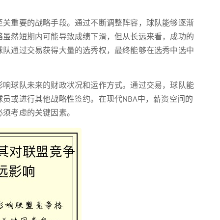
至关重要的战略手段。通过不断调整阵容，球队能够逐渐
略虽然短期内可能导致成绩下滑，但从长远来看，成功的
球队通过交易获得大量的选秀权，最终能够在选秀中选中
影响球队未来的财政状况和运作方式。通过交易，球队能
员或进行其他战略性签约。在现代NBA中，薪资空间的
必须考虑的关键因素。