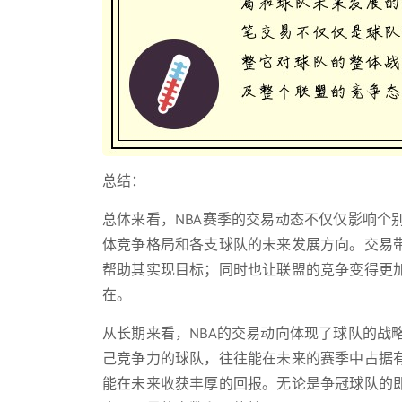
总结：
总体来看，NBA赛季的交易动态不仅仅影响个
体竞争格局和各支球队的未来发展方向。交易
帮助其实现目标；同时也让联盟的竞争变得更
在。
从长期来看，NBA的交易动向体现了球队的战
己竞争力的球队，往往能在未来的赛季中占据
能在未来收获丰厚的回报。无论是争冠球队的即