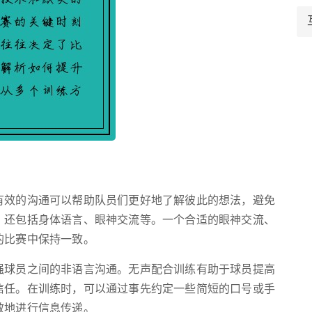
有效的沟通可以帮助队员们更好地了解彼此的想法，避免
，还包括身体语言、眼神交流等。一个合适的眼神交流、
的比赛中保持一致。
强球员之间的非语言沟通。无声配合训练有助于球员提高
信任。在训练时，可以通过事先约定一些简短的口号或手
效地进行信息传递。