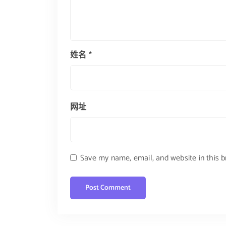
姓名
*
网址
Save my name, email, and website in this 