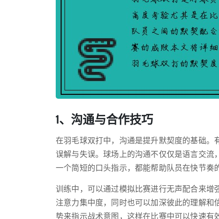
1、沟通与合作技巧
在羽毛球双打中，沟通是提升默契度的基础。
误解与失误。球场上的沟通不仅仅是语言交流
一个简短的口头指示，都能帮助队员在快节奏
训练中，可以通过模拟比赛进行无声配合来增
注意力集中度，同时也可以加深彼此的理解和
势来指示战术意图，这样在比赛中可以快速有