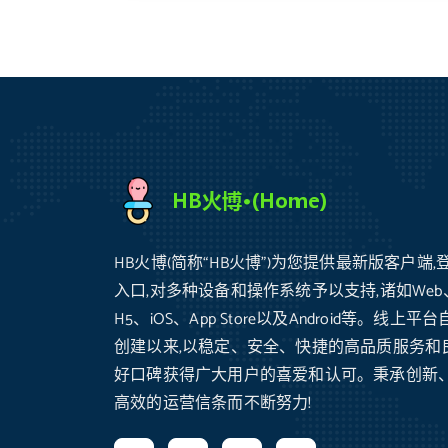
HB火博(简称“HB火博”)为您提供最新版客户端,
入口,对多种设备和操作系统予以支持,诸如Web
H5、iOS、App Store以及Android等。线上平台
创建以来,以稳定、安全、快捷的高品质服务和
好口碑获得广大用户的喜爱和认可。秉承创新
高效的运营信条而不断努力!