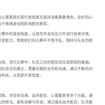
的心理素质在提升默契度方面扮演着重要角色。良好的心
由于情绪波动而影响配合默契。
比赛中的紧张局面，让球员学会在压力中进行快速决策。
应变能力，帮助他们在比赛中不慌不乱，保持与队友的默
内容。双打比赛中，队员之间的相互信任是默契的基础。
团队信任的建立，需要长期的合作和沟通。通过不断的训
持系统，从而提升默契度。
过程，涉及到沟通、战术配合、心理素质等多个方面。通
此的想法，避免误解与失误；通过强化战术配合，队员能