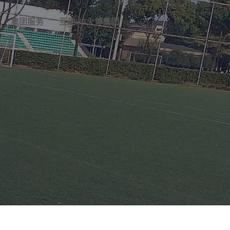
集团服务
互动HB火博集团