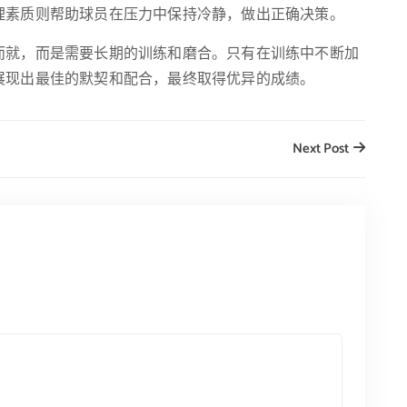
理素质则帮助球员在压力中保持冷静，做出正确决策。
而就，而是需要长期的训练和磨合。只有在训练中不断加
展现出最佳的默契和配合，最终取得优异的成绩。
Next Post