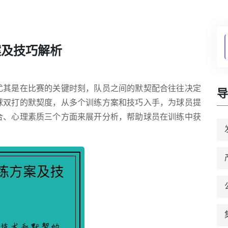
案及技巧解析
尤其是在比赛的关键时刻，队员之间的默契配合往往决定
导
球双打的默契度，从多个训练方案和技巧入手，为球员提
合、心理素质三个方面来展开分析，帮助球员在训练中获